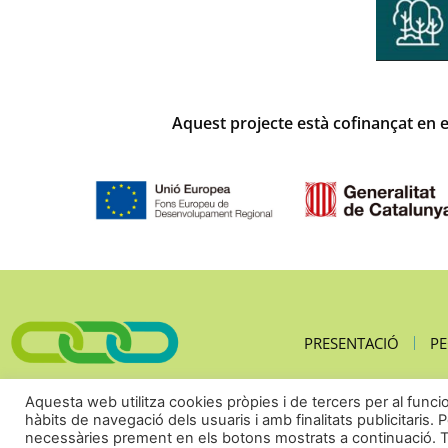
Aquest projecte està cofinançat en el
PRESENTACIÓ
PE
Aquesta web utilitza cookies pròpies i de tercers per al func
hàbits de navegació dels usuaris i amb finalitats publicitaris. 
necessàries prement en els botons mostrats a continuació. 
Avís Legal
©2026 PECT BioMarkets ·