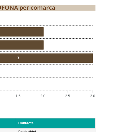
ÒFONA per comarca
3
1.5
2.0
2.5
3.0
Contacte