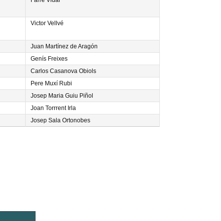
Farré Vidal
Victor Vellvé
Juan Martínez de Aragón
Genís Freixes
Carlos Casanova Obiols
Pere Muxí Rubi
Josep Maria Guiu Piñol
Joan Torrrent Irla
Josep Sala Ortonobes