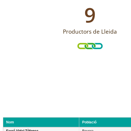
9
Productors de Lleida
Nom
Població