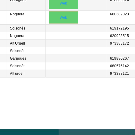
Garrigues
678606974
Web
Noguera
660382023
Web
Solsonès
619172195
Noguera
620923515
Alt Urgell
973383172
Solsonès
Garrigues
619880267
Solsonès
680575142
Alt urgell
973383121