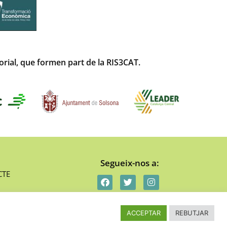
torial, que formen part de la RIS3CAT.
Segueix-nos a:
CTE
ACCEPTAR
REBUTJAR
Projecte web desenvolupat per
communikt!