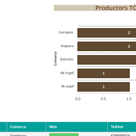
Productors T
Garrigues
2
Noguera
2
Comarca
Solsonès
Alt Urgell
1
Alt urgell
1
0.0
0.5
1.0
Comarca
Web
Telèfon