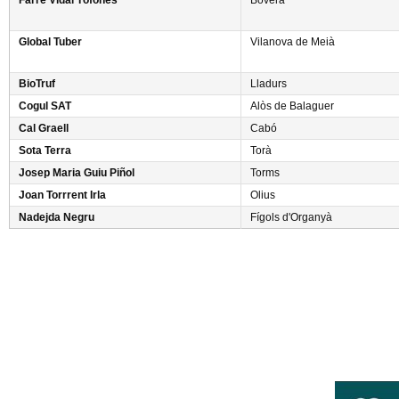
Farré Vidal Tòfones
Bovera
Global Tuber
Vilanova de Meià
BioTruf
Lladurs
Cogul SAT
Alòs de Balaguer
Cal Graell
Cabó
Sota Terra
Torà
Josep Maria Guiu Piñol
Torms
Joan Torrrent Irla
Olius
Nadejda Negru
Fígols d'Organyà